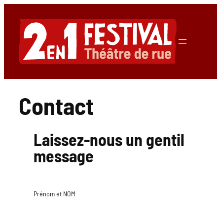
Aller
au
contenu
Contact
Laissez-nous un gentil
message
Prénom et NOM